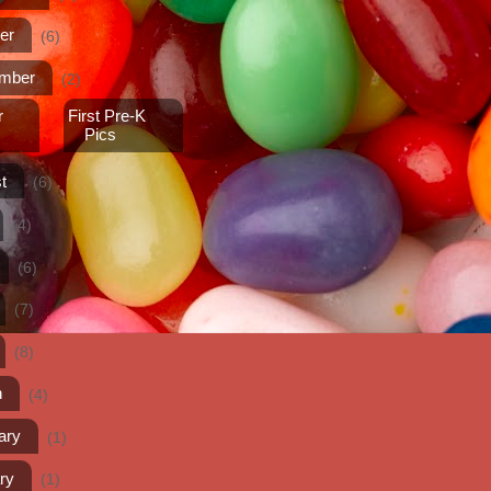
er
(6)
ember
(2)
r
First Pre-K
Pics
t
(6)
(4)
(6)
(7)
(8)
h
(4)
ary
(1)
ry
(1)