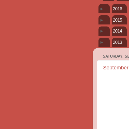
►
2016
►
2015
►
2014
►
2013
SATURDAY, SE
September 