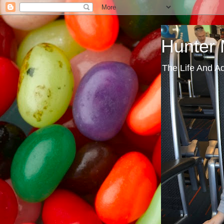
Hunter
The Life And A