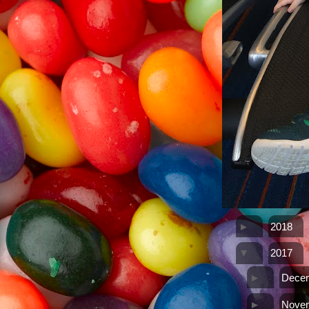
►
2018
▼
2017
►
Dece
►
Nove