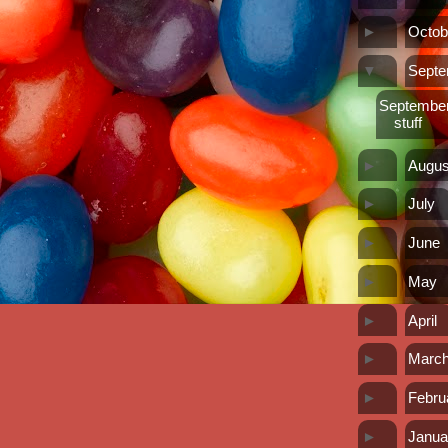
►
Octob
▼
Sept
Septembe
stuff
►
Augus
►
July
►
June
►
May
►
April
►
Marc
►
Febru
►
Janua