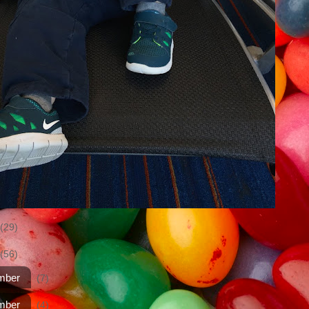
(29)
(56)
mber
(7)
mber
(4)